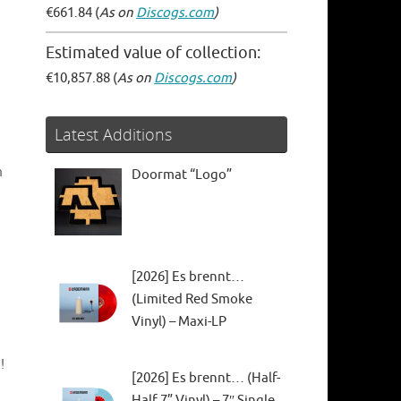
€661.84 (
As on
Discogs.com
)
Estimated value of collection:
€10,857.88 (
As on
Discogs.com
)
Latest Additions
m
Doormat “Logo”
[2026] Es brennt…
(Limited Red Smoke
Vinyl) – Maxi-LP
!
[2026] Es brennt… (Half-
Half 7” Vinyl) – 7″ Single