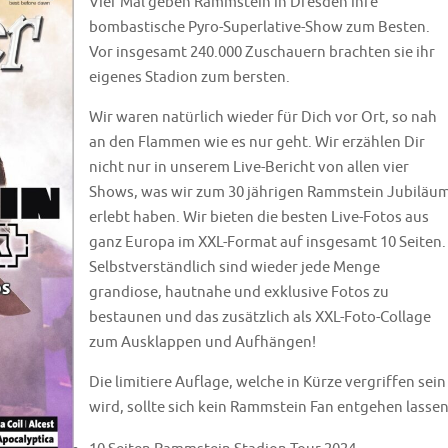
Vier Mal geben Rammstein in Dresden ihre
bombastische Pyro-Superlative-Show zum Besten.
Vor insgesamt 240.000 Zuschauern brachten sie ihr
eigenes Stadion zum bersten.
Wir waren natürlich wieder für Dich vor Ort, so nah
an den Flammen wie es nur geht. Wir erzählen Dir
nicht nur in unserem Live-Bericht von allen vier
Shows, was wir zum 30 jährigen Rammstein Jubiläu
erlebt haben. Wir bieten die besten Live-Fotos aus
ganz Europa im XXL-Format auf insgesamt 10 Seiten.
Selbstverständlich sind wieder jede Menge
grandiose, hautnahe und exklusive Fotos zu
bestaunen und das zusätzlich als XXL-Foto-Collage
zum Ausklappen und Aufhängen!
Die limitiere Auflage, welche in Kürze vergriffen sein
wird, sollte sich kein Rammstein Fan entgehen lassen