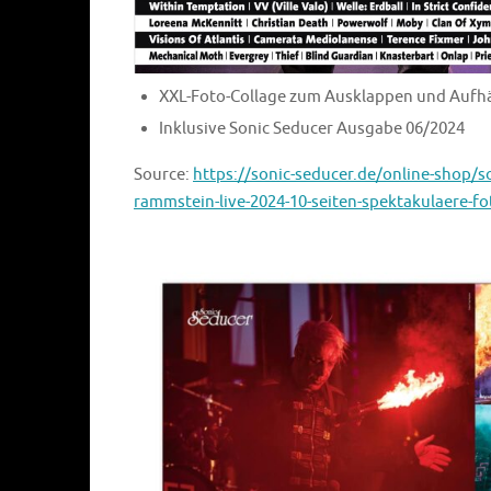
XXL-Foto-Collage zum Ausklappen und Aufh
Inklusive Sonic Seducer Ausgabe 06/2024
Source:
https://sonic-seducer.de/online-shop/s
rammstein-live-2024-10-seiten-spektakulaere-fo