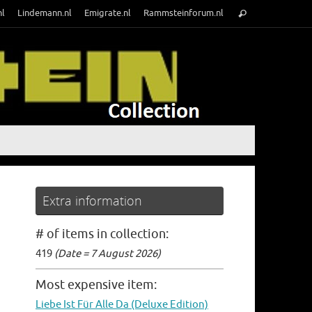
Search
nl
Lindemann.nl
Emigrate.nl
Rammsteinforum.nl
Search
for:
Extra information
# of items in collection:
419
(Date = 7 August 2026)
Most expensive item:
Liebe Ist Für Alle Da (Deluxe Edition)