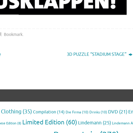
Bookmark
.
e
3D PUZZLE “STADIUM STAGE”
Clothing
(35)
E
DVD
(21)
Compilation
(14)
Die Firma
(10)
Drinks
(10)
Limited Edition
(60)
Lindemann
(25)
Lindemann 
ese Edition
(8)