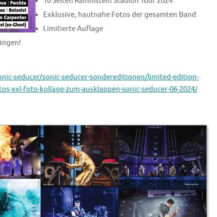
10 Seiten Rammstein Stadion Tour 2024
Exklusive, hautnahe Fotos der gesamten Band
Limitierte Auflage
ängen!
onic-seducer/sonic-seducer-sondereditionen/limited-edition-
tos-xxl-foto-kollage-zum-ausklappen-sonic-seducer-06-2024/