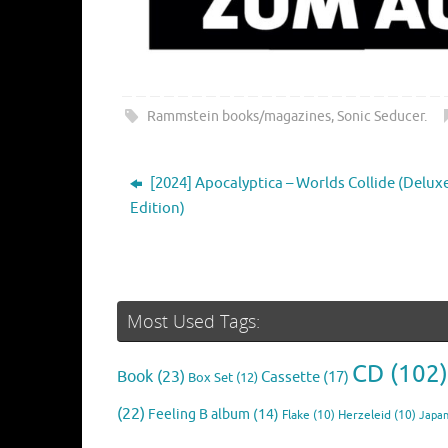
Rammstein books/magazines
,
Sonic Seducer
.
[2024] Apocalyptica – Worlds Collide (Delux
Edition)
Most Used Tags:
CD
(102)
Book
(23)
Cassette
(17)
Box Set
(12)
(22)
Feeling B album
(14)
Flake
(10)
Herzeleid
(10)
Japan