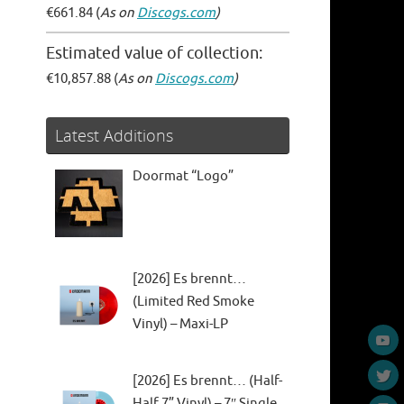
€661.84 (
As on
Discogs.com
)
Estimated value of collection:
€10,857.88 (
As on
Discogs.com
)
Latest Additions
Doormat “Logo”
[2026] Es brennt…
(Limited Red Smoke
Vinyl) – Maxi-LP
[2026] Es brennt… (Half-
Half 7” Vinyl) – 7″ Single