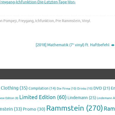
reygang-Ichfunktion-Die-Letzten-Tage-Von-
on Pompeji
,
Freygang
,
Ichfunktion
,
Pre Rammstein
,
Vinyl
.
[2018] Mathematik (7″ vinyl) ft. Haftbefehl
Clothing
(35)
E
DVD
(21)
Compilation
(14)
Die Firma
(10)
Drinks
(10)
Limited Edition
(60)
Lindemann
(25)
Lindemann 
ese Edition
(8)
Rammstein
(270)
Ram
mstein
(33)
Promo
(30)