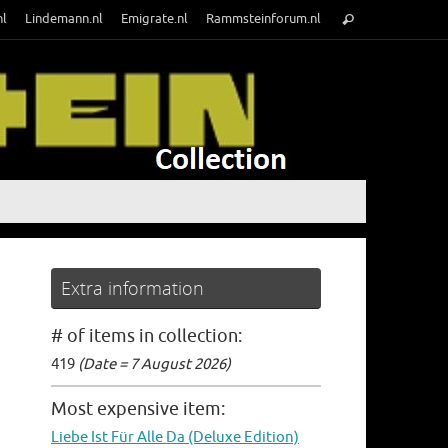
Search
nl
Lindemann.nl
Emigrate.nl
Rammsteinforum.nl
Search
for:
Extra information
# of items in collection:
419
(Date = 7 August 2026)
Most expensive item:
Liebe Ist Für Alle Da (Deluxe Edition)