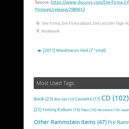
Source:
https://www.discogs.com/Die-Firma-2-F
Pompeji/release/2989612
Die Firma
,
Die Firma album
,
Die Letzten Tage V
Bookmark
.
[2011] Waidmanns Heil (7″ vinyl)
Most Used Tags:
CD
(102)
Book
(23)
Cassette
(17)
Box Set
(12)
(22)
Feeling B album
(14)
Flake
(10)
Herzeleid
(10)
Japan
Other Rammstein Items
(47)
Pre Ram