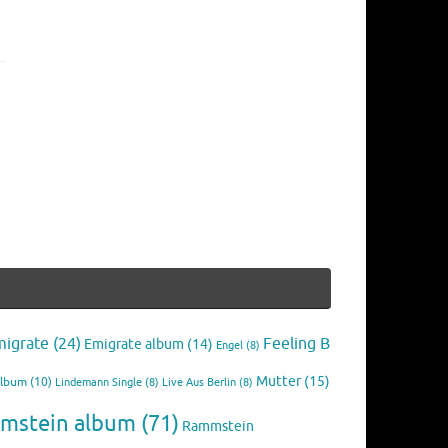
migrate
(24)
Feeling B
Emigrate album
(14)
Engel
(8)
Mutter
(15)
Album
(10)
Lindemann Single
(8)
Live Aus Berlin
(8)
mstein album
(71)
Rammstein