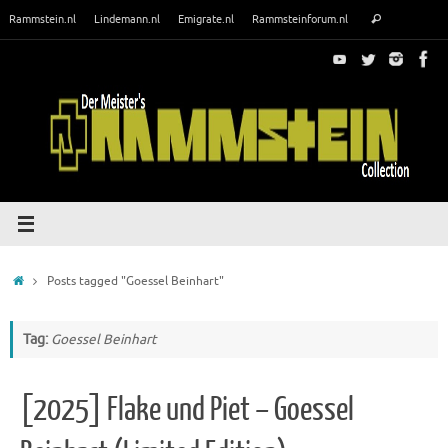
Skip
Search
Rammstein.nl
Lindemann.nl
Emigrate.nl
Rammsteinforum.nl
Search
to
for:
content
Home
Posts tagged "Goessel Beinhart"
Tag:
Goessel Beinhart
[2025] Flake und Piet – Goessel