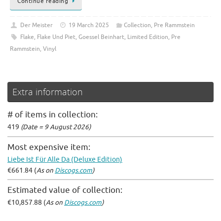
Continue reading
Der Meister
19 March 2025
Collection
,
Pre Rammstein
Flake
,
Flake Und Piet
,
Goessel Beinhart
,
Limited Edition
,
Pre
Rammstein
,
Vinyl
Extra information
# of items in collection:
419
(Date = 9 August 2026)
Most expensive item:
Liebe Ist Für Alle Da (Deluxe Edition)
€661.84 (
As on
Discogs.com
)
Estimated value of collection:
€10,857.88 (
As on
Discogs.com
)