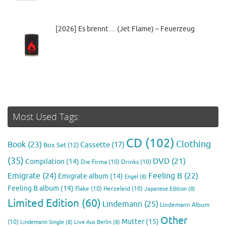
[2026] Es brennt… (Jet Flame) – Feuerzeug
Most Used Tags:
CD
(102)
Clothing
Book
(23)
Cassette
(17)
Box Set
(12)
(35)
DVD
(21)
Compilation
(14)
Die Firma
(10)
Drinks
(10)
Emigrate
(24)
Feeling B
(22)
Emigrate album
(14)
Engel
(8)
Feeling B album
(14)
Flake
(10)
Herzeleid
(10)
Japanese Edition
(8)
Limited Edition
(60)
Lindemann
(25)
Lindemann Album
Other
Mutter
(15)
(10)
Lindemann Single
(8)
Live Aus Berlin
(8)