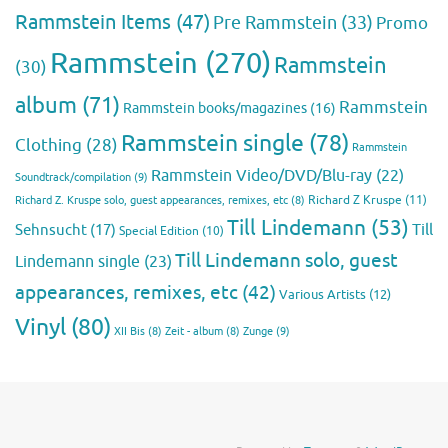
Rammstein Items
(47)
Pre Rammstein
(33)
Promo
Rammstein
(270)
Rammstein
(30)
album
(71)
Rammstein
Rammstein books/magazines
(16)
Rammstein single
(78)
Clothing
(28)
Rammstein
Rammstein Video/DVD/Blu-ray
(22)
Soundtrack/compilation
(9)
Richard Z Kruspe
(11)
Richard Z. Kruspe solo, guest appearances, remixes, etc
(8)
Till Lindemann
(53)
Till
Sehnsucht
(17)
Special Edition
(10)
Till Lindemann solo, guest
Lindemann single
(23)
appearances, remixes, etc
(42)
Various Artists
(12)
Vinyl
(80)
Zunge
(9)
XII Bis
(8)
Zeit - album
(8)