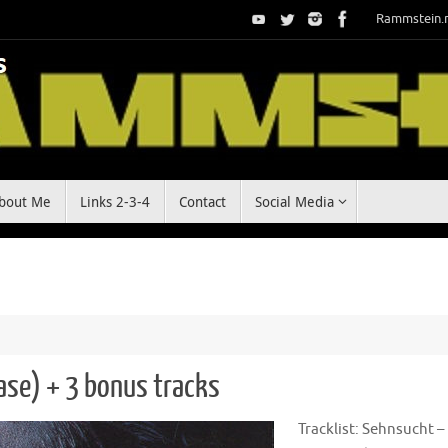
Rammstein.
bout Me
Links 2-3-4
Contact
Social Media
ase) + 3 bonus tracks
Tracklist: Sehnsucht –