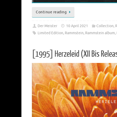
Continue reading
Der Meister
10 April 2021
Collection
,
Limited Edition
,
Rammstein
,
Rammstein album
,
[1995] Herzeleid (XII Bis Relea