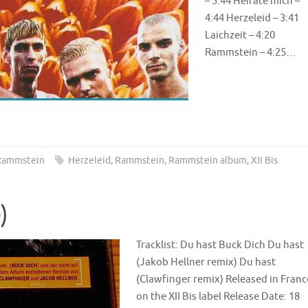
– 5:44 Heirate mich –
4:44 Herzeleid – 3:41
Laichzeit – 4:20
Rammstein – 4:25…
Rammstein
Herzeleid
,
Rammstein
,
Rammstein album
,
XII Bis
e)
Tracklist: Du hast Buck Dich Du hast
(Jakob Hellner remix) Du hast
(Clawfinger remix) Released in Franc
on the XII Bis label Release Date: 18