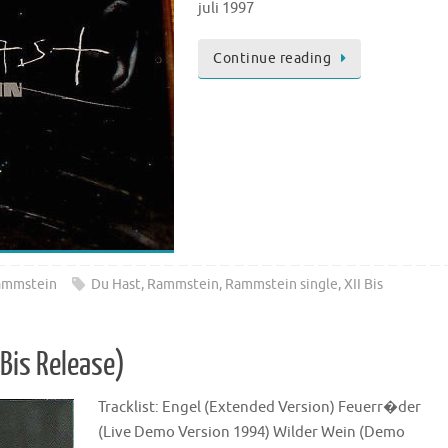
juli 1997
Continue reading
ammstein
Du Hast
,
Rammstein
,
Rammstein single
,
XII Bis
 Bis Release)
Tracklist: Engel (Extended Version) Feuerr�der
(Live Demo Version 1994) Wilder Wein (Demo