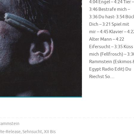
4:04 Engel – 4:24 Tier –
3:46 Bestrafe mich –
3:36 Du hast- 3:54 Büc
Dich – 3:21 Spiel mit
mir – 4:45 Klavier – 4:2
Alter Mann – 4:22
Eifersucht – 3:35 Küss
mich (Fellfrosch) – 3:3
Rammstein (Eskimos 
Egypt Radio Edit) Du
Riechst So…
Rammstein
Re-Release
,
Sehnsucht
,
XII Bis