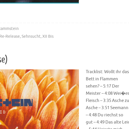
Rammstein
Re-Release
,
Sehnsucht
,
XII Bis
se)
Tracklist: Wollt ihr das
Bett in Flammen
sehen? – 5:17 Der
Meister – 4:08 Wei�e
Fleisch – 3:35 Asche z
Asche – 3:51 Seemann
– 4:48 Du riechst so
gut – 4:49 Das alte Lei