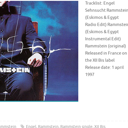
Tracklist: Engel
Sehnsucht Rammstei
(Eskimos & Egypt
Radio Edit) Rammstei
(Eskimos & Egypt
Instrumental Edit)
Rammstein (original)
Released in France on
the XII Bis label
Release date: 1 april
1997
ammstein
Engel
,
Rammstein
,
Rammstein single
,
XII Bis