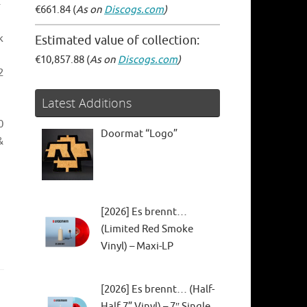
€661.84 (
As on
Discogs.com
)
k
Estimated value of collection:
€10,857.88 (
As on
Discogs.com
)
2
Latest Additions
0
Doormat “Logo”
&
[2026] Es brennt…
(Limited Red Smoke
Vinyl) – Maxi-LP
[2026] Es brennt… (Half-
Half 7” Vinyl) – 7″ Single