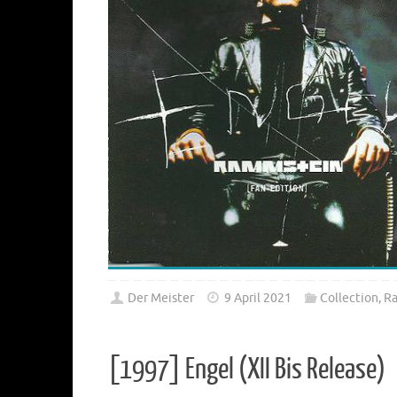
Der Meister
9 April 2021
Collection
,
R
[1997] Engel (XII Bis Release)