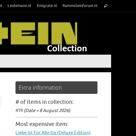
Search
nl
Lindemann.nl
Emigrate.nl
Rammsteinforum.nl
Search
for:
Extra information
# of items in collection:
419
(Date = 8 August 2026)
Most expensive item:
Liebe Ist Für Alle Da (Deluxe Edition)