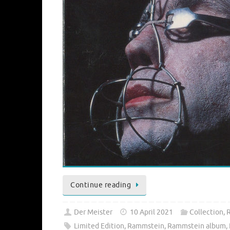
Continue reading
Der Meister
10 April 2021
Collection
,
Limited Edition
,
Rammstein
,
Rammstein album
,