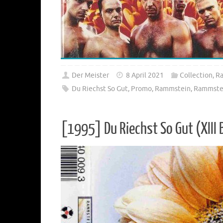
Der Meister
8 April 2021
Collection
,
R
Du Riechst So Gut
,
Promo
,
Rammstein
,
Rammstei
[1995] Du Riechst So Gut (XIII 