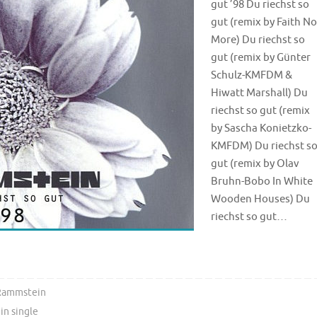
gut ’98 Du riechst so
gut (remix by Faith No
More) Du riechst so
gut (remix by Günter
Schulz-KMFDM &
Hiwatt Marshall) Du
riechst so gut (remix
by Sascha Konietzko-
KMFDM) Du riechst s
gut (remix by Olav
Bruhn-Bobo In White
Wooden Houses) Du
riechst so gut…
Rammstein
n single