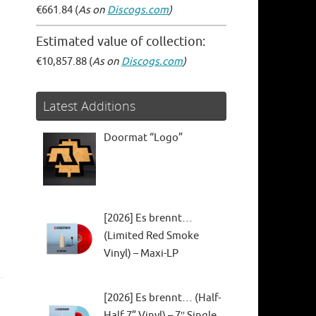
€661.84 (
As on
Discogs.com
)
Estimated value of collection:
€10,857.88 (
As on
Discogs.com
)
Latest Additions
Doormat “Logo”
o
[2026] Es brennt…
(Limited Red Smoke
Vinyl) – Maxi-LP
[2026] Es brennt… (Half-
Half 7” Vinyl) – 7″ Single