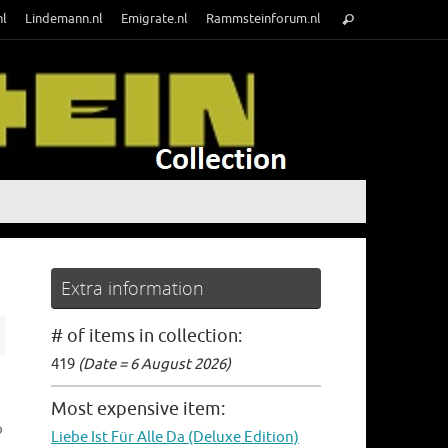
Search
nl
Lindemann.nl
Emigrate.nl
Rammsteinforum.nl
Search
for:
Extra information
# of items in collection:
419
(Date = 6 August 2026)
Most expensive item:
o
Liebe Ist Für Alle Da (Deluxe Edition)