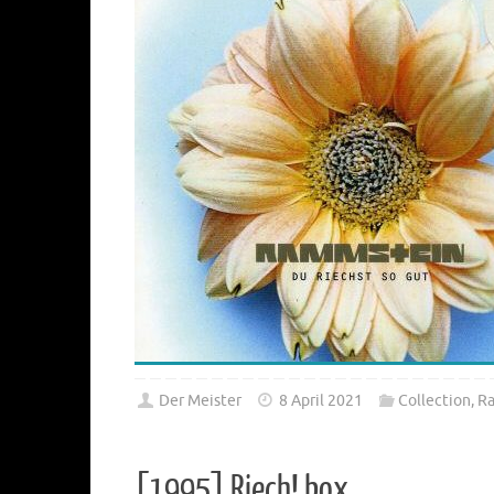
Der Meister
8 April 2021
Collection
,
R
[1995] Riech! box