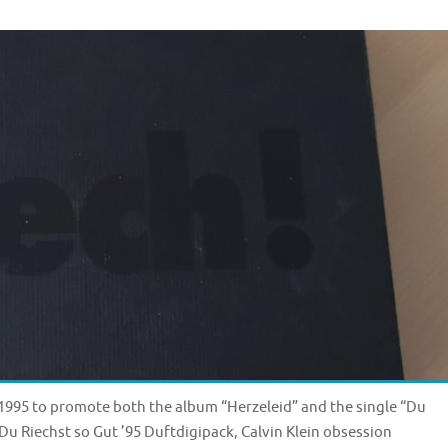
n 1995 to promote both the album “Herzeleid” and the single “Du
Du Riechst so Gut ’95 Duftdigipack, Calvin Klein obsession