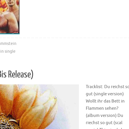
ammstein
n single
Bis Release)
Tracklist: Du reichst s
gut (single version)
Wollt ihr das Bett in
Flammen sehen?
(album version) Du
riechst so gut (scal