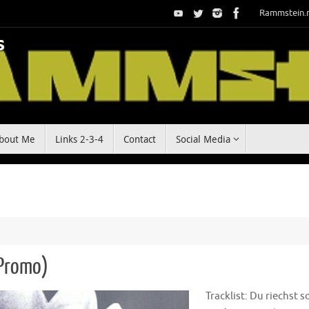
Rammstein.
bout Me
Links 2-3-4
Contact
Social Media
(Promo)
Tracklist: Du riechst s