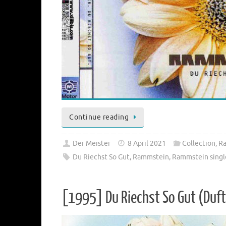
Continue reading
Der Meister
8 April 2021
Collection
,
R
Du Riechst So Gut
,
Rammstein
,
Rammstein singl
[1995] Du Riechst So Gut (Duft