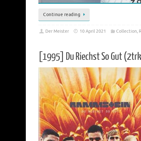
Continue reading
Der Meister
10 April 2021
Collection
,
[1995] Du Riechst So Gut (2tr