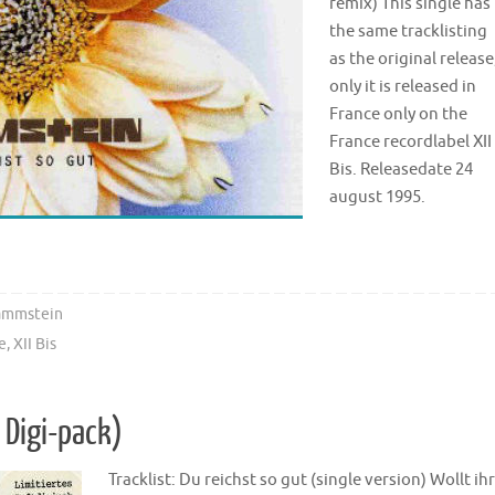
remix) This single has
the same tracklisting
as the original release
only it is released in
France only on the
France recordlabel XII
Bis. Releasedate 24
august 1995.
ammstein
e
,
XII Bis
 Digi-pack)
Tracklist: Du reichst so gut (single version) Wollt ihr