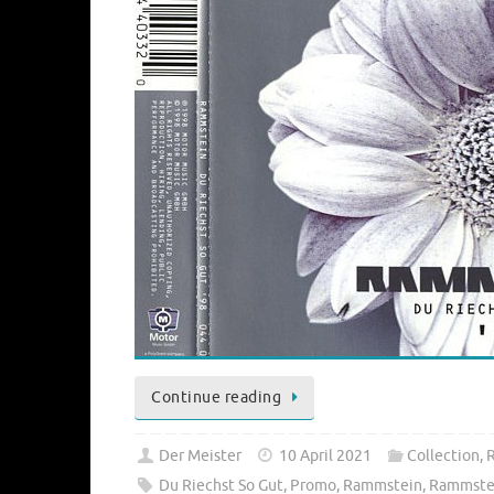
Continue reading
Der Meister
10 April 2021
Collection
,
Du Riechst So Gut
,
Promo
,
Rammstein
,
Rammstei