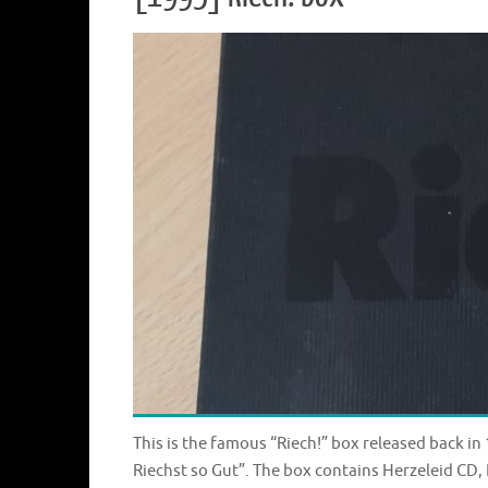
This is the famous “Riech!” box released back i
Riechst so Gut”. The box contains Herzeleid CD, 