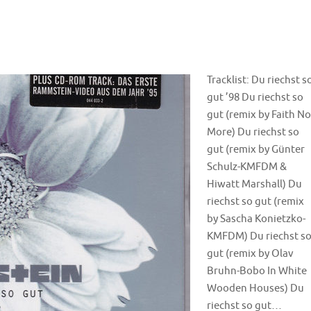
Tracklist: Du riechst s
gut ’98 Du riechst so
gut (remix by Faith No
More) Du riechst so
gut (remix by Günter
Schulz-KMFDM &
Hiwatt Marshall) Du
riechst so gut (remix
by Sascha Konietzko-
KMFDM) Du riechst s
gut (remix by Olav
Bruhn-Bobo In White
Wooden Houses) Du
riechst so gut…